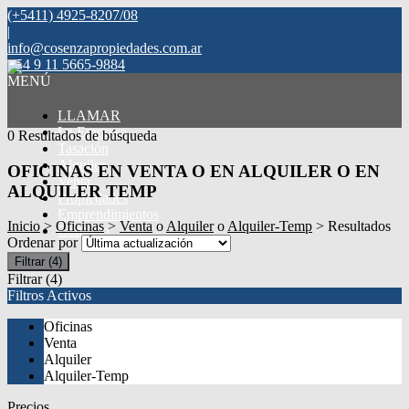
(+5411) 4925-8207/08
|
info@cosenzapropiedades.com.ar
+54 9 11 5665-9884
MENÚ
LLAMAR
La Empresa
0 Resultados de búsqueda
Tasación
Alquiler
OFICINAS EN VENTA O EN ALQUILER O EN
Venta
ALQUILER TEMP
Propiedades
Emprendimientos
Inicio
>
Oficinas
>
Venta
o
Alquiler
o
Alquiler-Temp
> Resultados
Contacto
Ordenar por
Filtrar
(4)
Filtrar
(4)
Filtros Activos
Oficinas
Venta
Alquiler
Alquiler-Temp
Precios