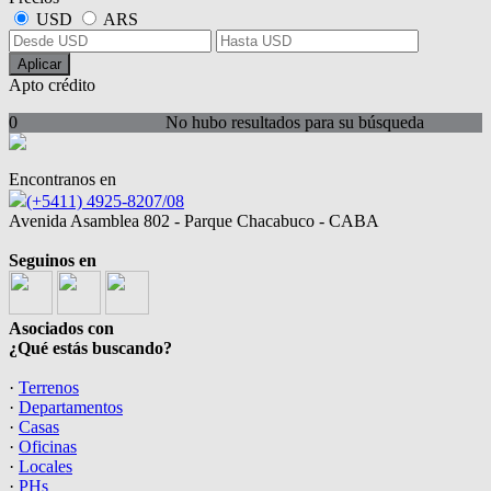
USD
ARS
Aplicar
Apto crédito
0
No hubo resultados para su búsqueda
Encontranos en
(+5411) 4925-8207/08
Avenida Asamblea 802 - Parque Chacabuco - CABA
Seguinos en
Asociados con
¿Qué estás buscando?
·
Terrenos
·
Departamentos
·
Casas
·
Oficinas
·
Locales
·
PHs