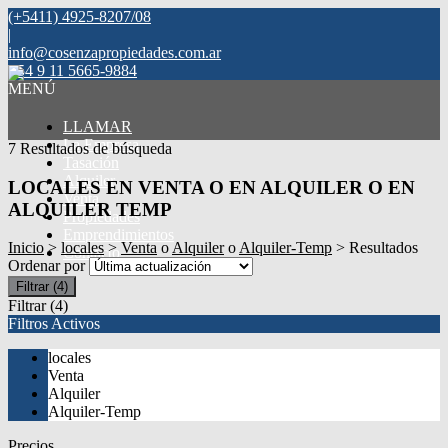
(+5411) 4925-8207/08
|
info@cosenzapropiedades.com.ar
+54 9 11 5665-9884
MENÚ
LLAMAR
La Empresa
7 Resultados de búsqueda
Tasación
Alquiler
LOCALES EN VENTA O EN ALQUILER O EN
Venta
ALQUILER TEMP
Propiedades
Emprendimientos
Inicio
>
locales
>
Venta
o
Alquiler
o
Alquiler-Temp
> Resultados
Contacto
Ordenar por
Filtrar
(4)
Filtrar
(4)
Filtros Activos
locales
Venta
Alquiler
Alquiler-Temp
Precios